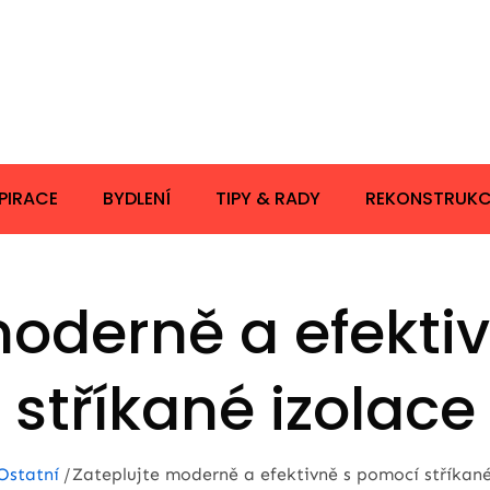
PIRACE
BYDLENÍ
TIPY & RADY
REKONSTRUKC
moderně a efekti
stříkané izolace
Ostatní
Zateplujte moderně a efektivně s pomocí stříkané