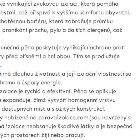
ké vynikající zvukovou izolaci, která pomáhá
tnostmi, což přispívá k vyššímu komfortu obyvatel.
chotěsnou bariéru, která zabraňuje průniku
 pronikání prachu, pylu a dalších alergenů, což
něčná pěna poskytuje vynikající ochranu proti
y před plísněmi a hnilobou. Tím se prodlužuje
.
e
má dlouhou životnost a její izolační vlastnosti se
hranu a úspory energie.
zolace je rychlá a efektivní. Pěna se aplikuje
le expanduje, čímž vytváří homogenní vrstvu
 dostupných míst a složitých konstrukcí.
 nabízené na zdravaizolace.com jsou navrženy s
ná izolace neobsahuje škodlivé látky a je bezpečná
aných prostorech žijí nebo pracují.