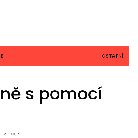
E
OSTATNÍ
vně s pomocí
 izolace