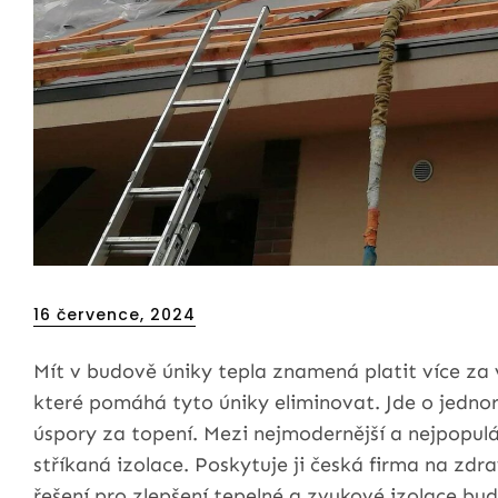
Posted
16 července, 2024
on
Mít v budově úniky tepla znamená platit více za 
které pomáhá tyto úniky eliminovat. Jde o jedno
úspory za topení. Mezi nejmodernější a nejpopulá
stříkaná izolace. Poskytuje ji česká firma na zdr
řešení pro zlepšení tepelné a zvukové izolace bu