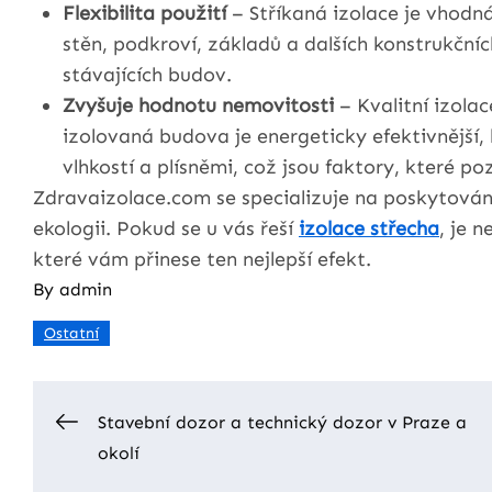
Flexibilita použití
– Stříkaná izolace je vhodná
stěn, podkroví, základů a dalších konstrukčníc
stávajících budov.
Zvyšuje hodnotu nemovitosti
– Kvalitní izola
izolovaná budova je energeticky efektivnější
vlhkostí a plísněmi, což jsou faktory, které pozi
Zdravaizolace.com se specializuje na poskytování
ekologii. Pokud se u vás řeší
izolace střecha
, je n
které vám přinese ten nejlepší efekt.
By
admin
Ostatní
Navigace
Stavební dozor a technický dozor v Praze a
okolí