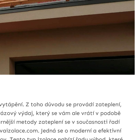
vytápění. Z toho důvodu se provádí zateplení,
rázový výdaj, který se vám ale vrátí v podobě
rnější metody zateplení se v současnosti řadí
avaizolace.com. Jedná se o moderní a efektivní
dov. Tento typ izolace nabízí řadu výhod, které