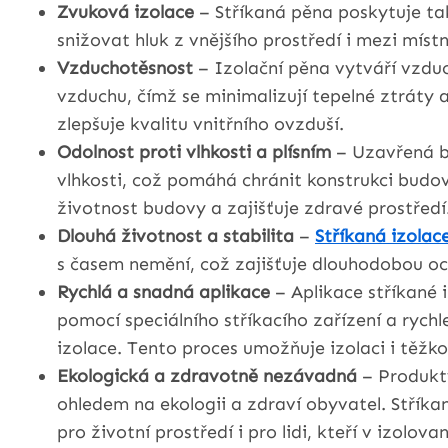
Zvuková izolace
– Stříkaná pěna poskytuje ta
snižovat hluk z vnějšího prostředí i mezi mís
Vzduchotěsnost
– Izolační pěna vytváří vzdu
vzduchu, čímž se minimalizují tepelné ztráty a
zlepšuje kvalitu vnitřního ovzduší.
Odolnost proti vlhkosti a plísním
– Uzavřená bu
vlhkosti, což pomáhá chránit konstrukci budov
životnost budovy a zajišťuje zdravé prostředí
Dlouhá životnost a stabilita
–
Stříkaná izolac
s časem nemění, což zajišťuje dlouhodobou oc
Rychlá a snadná aplikace
– Aplikace stříkané i
pomocí speciálního stříkacího zařízení a rych
izolace. Tento proces umožňuje izolaci i těžko
Ekologická a zdravotně nezávadná
– Produkty
ohledem na ekologii a zdraví obyvatel. Stříka
pro životní prostředí i pro lidi, kteří v izolov